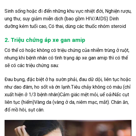
Sinh sống hoặc đi đến những khu vực nhiệt đới, Nghiện rượu,
ung thư, suy giảm miễn dịch (bao gồm HIV/AIDS) Dinh
dưỡng kém tuổi cao, Có thai, dùng các thuốc nhóm steroid
2. Triệu chứng áp xe gan amip
Có thể có hoặc không có triệu chứng của nhiễm trùng ở ruột,
nhưng khi bệnh nhân có tình trạng áp xe gan amip thì có thể
sẽ có các triệu chứng sau:
Đau bụng, đặc biệt ở hạ sườn phải, đau dữ dội, liên tục hoặc
như dao đâm, ho sốt và ớn lạnh.Tiêu chảy không có máu (chỉ
xuất hiện ở 1/3 bệnh nhân)Cảm giác mệt mỏi, uể oảiNấc cụt
liên tục (hiếm)Vàng da (vàng ở da, niêm mạc, mắt). Chán ăn,
đổ mồ hôi, sụt cân.