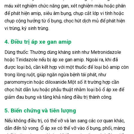
máu xét nghiệm chức năng gan, xét nghiệm máu hoặc phân
để phát hiện amip, siêu âm bụng, chụp cắt lớp vi tính hoặc
chụp cộng hưởng từ ổ bụng, chọc hút dịch mủ để phát hiện
vi trùng, ký sinh trùng.
4. Điều trị áp xe gan amip
Dùng thuốc: Thường dùng kháng sinh như Metronidazole
hoặc Tinidazole nếu bị áp xe gan amip. Ngoài ra, khi đã
được loại bỏ, cần kết hợp với một thuốc để loại bỏ amip còn
trong lòng ruột, giúp ngăn ngừa bệnh tái phát, như
paromomycin hoặc diloxanide.Một số ít trường hợp cần
chọc hút dẫn lưu hoặc phẫu thuật nhằm loại bỏ ổ áp xe để
giảm đau bụng và tăng khả năng điều trị thành công.
5. Biến chứng và tiên lượng
Nếu không điều trị, có thể vỡ và lan sang các cơ quan khác,
dẫn đến tử vong. Ổ áp xe có thể vỡ vào ổ bụng, phổi, màng