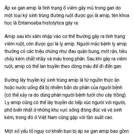
Áp xe gan amip là tình trạng ổ viêm gây mủ trong gan do
một loại ký sinh trùng đường ruột được gọi là amip, tên khoa
học là Entamoeba histolytica gây ra.
Amip sau khi xâm nhập vào cơ thể thường gây ra tình trạng
viêm ruột, còn được gọi là lỵ amip. Người mắc bệnh lỵ amip
thường có các triệu chứng như đau quặn bụng, mót rặn, tiêu
chảy kèm chất nhầy và máu trong phân. Sau khi gây ra viêm
ruột, amip có thể lan truyền theo dòng máu để đi đến gan.
Đường lây truyền ký sinh trùng amip là từ nguồn thức ăn
hoặc nước uống đã bị nhiễm bẩn do phân của người bệnh
(có thể xảy ra do dùng phân người bệnh tưới cho cây trồng).
Lỵ amip cũng có thể lây truyền do tiếp xúc người với người,
phổ biến nhất ở những khu vực sống đông đúc và vệ sinh
kém, trong đó ở Việt Nam cũng gặp với tần suất cao.
Một số yếu tố nguy cơ khiến bạn bị áp xe gan amip bao gồm: