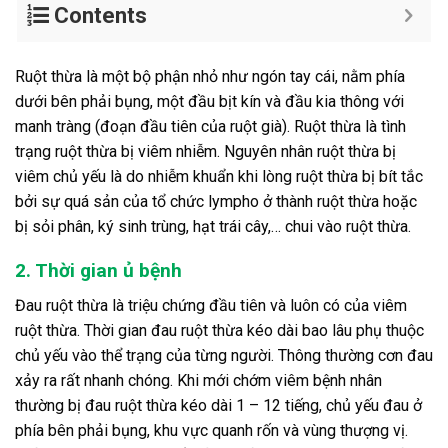
Contents
Ruột thừa là một bộ phận nhỏ như ngón tay cái, nằm phía
dưới bên phải bụng, một đầu bịt kín và đầu kia thông với
manh tràng (đoạn đầu tiên của ruột già). Ruột thừa là tình
trạng ruột thừa bị viêm nhiễm. Nguyên nhân ruột thừa bị
viêm chủ yếu là do nhiễm khuẩn khi lòng ruột thừa bị bít tắc
bởi sự quá sản của tổ chức lympho ở thành ruột thừa hoặc
bị sỏi phân, ký sinh trùng, hạt trái cây,… chui vào ruột thừa.
2. Thời gian ủ bệnh
Đau ruột thừa là triệu chứng đầu tiên và luôn có của viêm
ruột thừa. Thời gian đau ruột thừa kéo dài bao lâu phụ thuộc
chủ yếu vào thể trạng của từng người. Thông thường cơn đau
xảy ra rất nhanh chóng. Khi mới chớm viêm bệnh nhân
thường bị đau ruột thừa kéo dài 1 – 12 tiếng, chủ yếu đau ở
phía bên phải bụng, khu vực quanh rốn và vùng thượng vị.