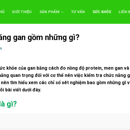
HỦ
GIỚI THIỆU
SẢN PHẨM
TƯ VẤN
SỨC KHỎE
LIÊN 
ăng gan gồm những gì?
N
sức khỏe của gan bằng cách đo nồng độ protein, men gan và
năng quan trọng đối với cơ thể nên việc kiểm tra chức năng 
a nên tìm hiểu xem các chỉ số xét nghiệm bao gồm những gì 
i bài viết dưới đây.
à gì?