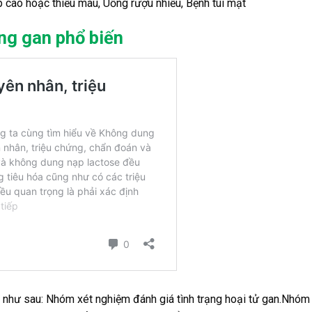
 áp cao hoặc thiếu máu, Uống rượu nhiều, Bệnh túi mật
ng gan phổ biến
như sau: Nhóm xét nghiệm đánh giá tình trạng hoại tử gan.Nhóm