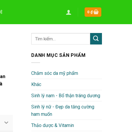
HỆ
0
₫
DANH MỤC SẢN PHẨM
Chăm sóc da mỹ phẩm
gan
và
Khác
Sinh lý nam - Bổ thận tráng dương
Sinh lý nữ - Đẹp da tăng cường
ham muốn
Thảo dược & Vitamin