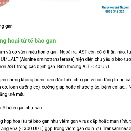
ng gan
ng hoại tử tế bào gan
m và cơ vân nhiều hơn ở gan. Ngoài ra, AST còn có ở thận, não, tụ
 UI/L.ALT (Alanine aminotransferase) hiện diện chủ yếu ở bào tư
hơn AST trong các bệnh gan. Bình thường ALT < 40 UI/L.
gan nhưng không hoàn toàn đặc hiệu cho gan vì còn tăng trong c
m cơ, loạn dưỡng cơ), cường giáp hoặc nhược giáp, bệnh celiac…
tăng urê máu.
số bệnh gan như sau:
g hợp hoại tử tế bào gan như viêm gan virus cấp hoặc mạn tính, 
iTăng vừa (< 300 UI/L) gặp trong viêm gan do rượu. Transaminase