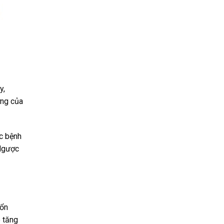
y,
ơng của
ác bệnh
 Ngược
tổn
 tăng