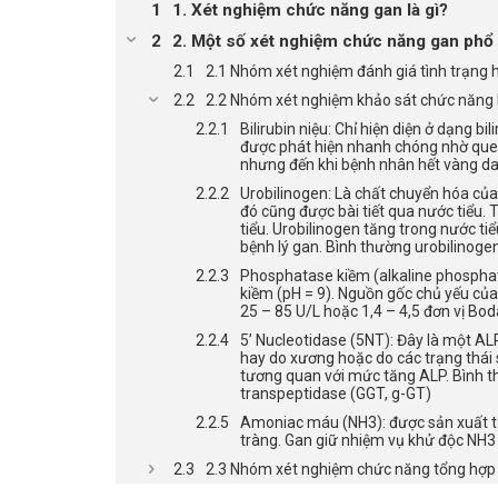
1. Xét nghiệm chức năng gan là gì?
2. Một số xét nghiệm chức năng gan phổ 
2.1 Nhóm xét nghiệm đánh giá tình trạng h
2.2 Nhóm xét nghiệm khảo sát chức năng b
Bilirubin niệu: Chỉ hiện diện ở dạng bil
được phát hiện nhanh chóng nhờ que n
nhưng đến khi bệnh nhân hết vàng da, b
Urobilinogen: Là chất chuyển hóa của 
đó cũng được bài tiết qua nước tiểu.
tiểu. Urobilinogen tăng trong nước ti
bệnh lý gan. Bình thường urobilinoge
Phosphatase kiềm (alkaline phosphat
kiềm (pH = 9). Nguồn gốc chủ yếu của 
25 – 85 U/L hoặc 1,4 – 4,5 đơn vị Bod
5’ Nucleotidase (5NT): Đây là một ALP
hay do xương hoặc do các trạng thái 
tương quan với mức tăng ALP. Bình t
transpeptidase (GGT, g-GT)
Amoniac máu (NH3): được sản xuất từ
tràng. Gan giữ nhiệm vụ khử độc NH3
2.3 Nhóm xét nghiệm chức năng tổng hợp