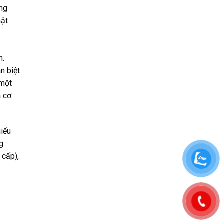
ong
mật
n.
n biệt
 một
a cơ
hiếu
ng
 cấp),