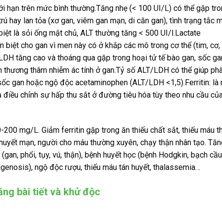
ới hạn trên mức bình thường.Tăng nhẹ (< 100 UI/L) có thể gặp tr
rú hay lan tỏa (xơ gan, viêm gan mạn, di căn gan), tình trạng tắc 
iệt là sỏi ống mật chủ, ALT thường tăng < 500 UI/l.Lactate
iệt cho gan vì men này có ở khắp các mô trong cơ thể (tim, cơ,
. LDH tăng cao và thoáng qua gặp trong hoại tử tế bào gan, sốc ga
 thương thâm nhiễm ác tính ở gan.Tỷ số ALT/LDH có thể giúp phâ
 sốc gan hoặc ngộ độc acetaminophen (ALT/LDH <1,5).Ferritin: là
vụ điều chỉnh sự hấp thu sắt ở đường tiêu hóa tùy theo nhu cầu củ
200 mg/L. Giảm ferritin gặp trong ăn thiếu chất sắt, thiếu máu t
án huyết mạn, người cho máu thường xuyên, chạy thận nhân tạo. Tă
(gan, phổi, tụy, vú, thận), bệnh huyết học (bệnh Hodgkin, bạch cầu
agenosis), ngộ độc rượu, thiếu máu tán huyết, thalassemia…
ng bài tiết và khử độc