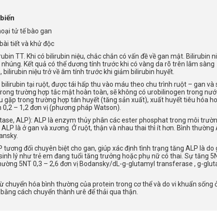
biến
oại tử tế bào gan
ài tiết và khử độc
irubin TT. Khi có bilirubin niệu, chắc chắn có vấn đề về gan mật. Bilirubin n
húng. Kết quả có thể dương tính trước khi có vàng da rõ trên lâm sàng
ilirubin niệu trở về âm tính trước khi giảm bilirubin huyết.
bilirubin tại ruột, được tái hấp thu vào máu theo chu trình ruột – gan và
 Trong trường hợp tắc mật hoàn toàn, sẽ không có urobilinogen trong nướ
ểu gặp trong trường hợp tán huyết (tăng sản xuất), xuất huyết tiêu hóa h
n 0,2 – 1,2 đơn vị (phương pháp Watson).
ase, ALP): ALP là enzym thủy phân các ester phosphat trong môi trườ
ALP là ở gan và xương. Ở ruột, thận và nhau thai thì ít hơn. Bình thường
ansky.
 tương đối chuyên biệt cho gan, giúp xác định tình trạng tăng ALP là do
sinh lý như trẻ em đang tuổi tăng trưởng hoặc phụ nữ có thai. Sự tăng 5
hường 5NT 0,3 – 2,6 đơn vị Bodansky/dL-g-glutamyl transferase , g-glu
 chuyển hóa bình thường của protein trong cơ thể và do vi khuẩn sống ở
 bằng cách chuyển thành urê để thải qua thận.