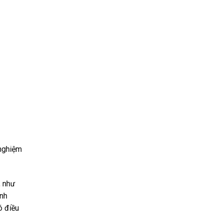
 nghiệm
, như
ệnh
ó điều