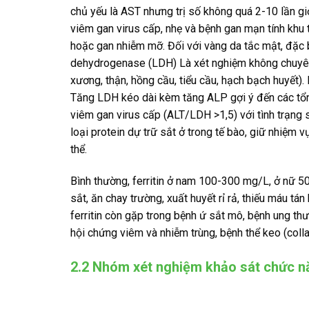
chủ yếu là AST nhưng trị số không quá 2-10 lần gi
viêm gan virus cấp, nhẹ và bệnh gan mạn tính khu t
hoặc gan nhiễm mỡ. Đối với vàng da tắc mật, đặc b
dehydrogenase (LDH) Là xét nghiệm không chuyên b
xương, thận, hồng cầu, tiểu cầu, hạch bạch huyết)
Tăng LDH kéo dài kèm tăng ALP gợi ý đến các tổn
viêm gan virus cấp (ALT/LDH >1,5) với tình trạng
loại protein dự trữ sắt ở trong tế bào, giữ nhiệm 
thể.
Bình thường, ferritin ở nam 100-300 mg/L, ở nữ 50-
sắt, ăn chay trường, xuất huyết rỉ rả, thiếu máu t
ferritin còn gặp trong bệnh ứ sắt mô, bệnh ung thư 
hội chứng viêm và nhiễm trùng, bệnh thể keo (coll
2.2 Nhóm xét nghiệm khảo sát chức nă