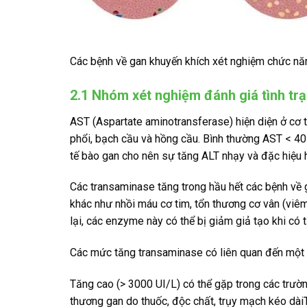
Các bệnh về gan khuyến khích xét nghiệm chức nă
2.1 Nhóm xét nghiệm đánh giá tình trạ
AST (Aspartate aminotransferase) hiện diện ở cơ ti
phổi, bạch cầu và hồng cầu. Bình thường AST < 40
tế bào gan cho nên sự tăng ALT nhạy và đặc hiệu 
Các transaminase tăng trong hầu hết các bệnh về 
khác như nhồi máu cơ tim, tổn thương cơ vân (viê
lại, các enzyme này có thể bị giảm giả tạo khi có 
Các mức tăng transaminase có liên quan đến một 
Tăng cao (> 3000 UI/L) có thể gặp trong các trườn
thương gan do thuốc, độc chất, trụy mạch kéo dà