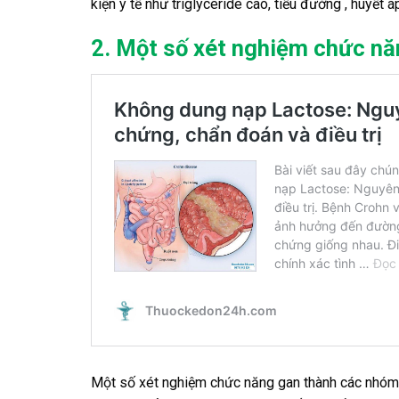
kiện y tế như triglyceride cao, tiểu đường , huyết
2. Một số xét nghiệm chức nă
Một số xét nghiệm chức năng gan thành các nhóm 