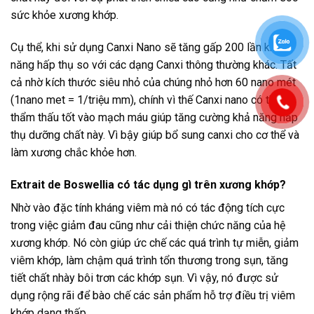
sức khỏe xương khớp.
Cụ thể, khi sử dụng Canxi Nano sẽ tăng gấp 200 lần khả
năng hấp thụ so với các dạng Canxi thông thường khác. Tất
cả nhờ kích thước siêu nhỏ của chúng nhỏ hơn 60 nano mét
(1nano met = 1/triệu mm), chính vì thế Canxi nano có thể
thẩm thấu tốt vào mạch máu giúp tăng cường khả năng hấp
thụ dưỡng chất này. Vì bậy giúp bổ sung canxi cho cơ thể và
làm xương chắc khỏe hơn.
Extrait de Boswellia có tác dụng gì trên xương khớp?
Nhờ vào đặc tính kháng viêm mà nó có tác động tích cực
trong việc giảm đau cũng như cải thiện chức năng của hệ
xương khớp. Nó còn giúp ức chế các quá trình tự miễn, giảm
viêm khớp, làm chậm quá trình tổn thương trong sụn, tăng
tiết chất nhày bôi trơn các khớp sụn. Vì vậy, nó được sử
dụng rộng rãi để bào chế các sản phẩm hỗ trợ điều trị viêm
khớp dạng thấp.